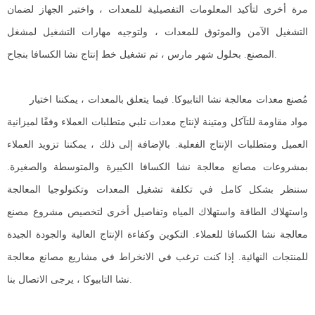
مرة أخرى لتأكيد المعلومات التفصيلية للمعدات ، واختبر الجهاز لضمان
التشغيل الآمن والموثوق للمعدات ، ولتوجيه مهارات التشغيل لمشغل
المصنع. بحلول شهر مارس ، تم تشغيل خط إنتاج نشا الكسافا بنجاح.
مُصنع معدات معالجة نشا التابيوكا. فيما يتعلق بالمعدات ، يمكننا اختيار
مواد مقاومة للتآكل ومتينة لإنتاج معدات تلبي متطلبات العملاء وفقًا لميزانية
العميل ومتطلبات الإنتاج الفعلية. بالإضافة إلى ذلك ، يمكننا تزويد العملاء
بمشروعات مصانع معالجة نشا الكسافا الكبيرة والمتوسطة والصغيرة.
سننظر بشكل كامل في تكلفة تشغيل المعدات وتكنولوجيا المعالجة
واستهلاك الطاقة واستهلاك المياه وتفاصيل أخرى لتخصيص مشروع مصنع
معالجة نشا الكسافا للعملاء. التكوين وكفاءة الإنتاج العالية والجودة الجيدة
للمنتجات النهائية. إذا كنت ترغب في الانخراط في مشاريع مصانع معالجة
نشا التابيوكا ، يرجى الاتصال بنا.