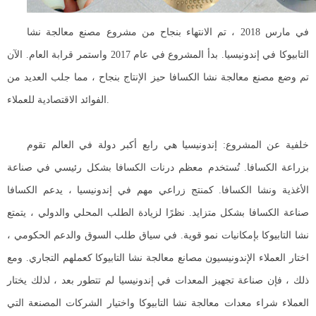
في مارس 2018 ، تم الانتهاء بنجاح من مشروع مصنع معالجة نشا
التابيوكا في إندونيسيا. بدأ المشروع في عام 2017 واستمر قرابة العام. الآن
تم وضع مصنع معالجة نشا الكسافا حيز الإنتاج بنجاح ، مما جلب العديد من
الفوائد الاقتصادية للعملاء.
خلفية عن المشروع: إندونيسيا هي رابع أكبر دولة في العالم تقوم
بزراعة الكسافا. تُستخدم معظم درنات الكسافا بشكل رئيسي في صناعة
الأغذية ونشا الكسافا. كمنتج زراعي مهم في إندونيسيا ، يدعم الكسافا
صناعة الكسافا بشكل متزايد. نظرًا لزيادة الطلب المحلي والدولي ، يتمتع
نشا التابيوكا بإمكانيات نمو قوية. في سياق طلب السوق والدعم الحكومي ،
اختار العملاء الإندونيسيون مصانع معالجة نشا التابيوكا كعملهم التجاري. ومع
ذلك ، فإن صناعة تجهيز المعدات في إندونيسيا لم تتطور بعد ، لذلك يختار
العملاء شراء معدات معالجة نشا التابيوكا واختيار الشركات المصنعة التي