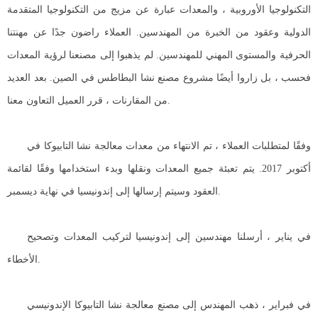
التكنولوجيا الأوروبية ، والمعدات عبارة عن مزيج من التكنولوجيا المتقدمة
الدولية وعقود من الخبرة من المهندسين. العملاء راضون جدًا عن مهنتنا
الحرفية والمستوى المهني للمهندسين. لم يذهبوا إلى مصنعنا لرؤية المعدات
فحسب ، بل زاروا أيضًا مشروع مصنع نشا البطاطس في الصين. بعد العديد
من المقارنات ، قرر العميل التعاون معنا.
وفقًا لمتطلبات العملاء ، تم الانتهاء من معدات معالجة نشا التابيوكا في
أكتوبر 2017. يتم تعبئة جميع المعدات ونقلها وبدء استخدامها وفقًا لقائمة
العقود وسيتم إرسالها إلى إندونيسيا في نهاية ديسمبر.
في يناير ، أرسلنا مهندسين إلى إندونيسيا لتركيب المعدات وتصحيح
الأخطاء.
في فبراير ، ذهب المهندس إلى مصنع معالجة نشا التابيوكا الإندونيسي