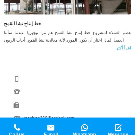
خط إنتاج نشا القمح
عظم العملاء لمشروع خط إنتاج نشا القمح هم من نيجيريا. عندما سألنا
العميل لماذا اختار أن يكون المورد لآلة معالجة نشا القمح. أجاب الزبون
اقرأ أكثر
machine366@outlook.com
Call us
E-mail
Whatsapp
Message