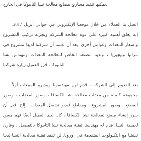
يمكنها تنفيذ مشاريع مصانع معالجة نشا التابيوكا في الخارج.
اتصل بنا العملاء من خلال موقعنا الإلكتروني في حوالي أبريل 2017.
إنه يعلق أهمية كبيرة على قوة معالجة الشركة وتجربة تركيب المشروع
وأسعار المعدات وعوامل أخرى. بعد أن علمنا أن شركتنا لديها مشروع في
تنزانيا ونيجيريا ، ولدينا مصنعنا الخاص لمعالجة المعدات ومهندس نشا
التابيوكا ، قرر العميل زيارة شركتنا.
بعد القدوم إلى الشركة ، قدم لهم مهندسونا ومديرو المبيعات أولاً
مجموعة كاملة من معدات معالجة نشا الكسافا ، وصور المعدات ، وصور
المصنع ، وصور المشروع ، ومقاطع فيديو تشغيل المعدات ، إلخ. قبل أن
يقرر إنشاء مصنع لمعالجة نشا الكسافا ، كان لدى العميل أيضًا فهم معين
لعملية النشا. قدم له مهندسنا تقنية معالجة نشا التابيوكا بالتفصيل ، وقارن
تقنيتنا مع التكنولوجيا المتقدمة في أوروبا. لن تفقد تقنية معالجة النشا لدينا